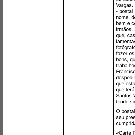
Vargas. 
- postal
nome, d
bem e c
irmãos, 
que, cas
lamenta
fotógraf
fazer os
bons, q
trabalho
Francisc
despedi
que esta
que terá
Santos 
tendo si
O postal
seu pre
cumprid
«Carte 