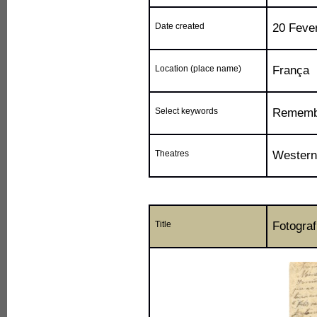
Date created
20 Feve
Location (place name)
França
Select keywords
Rememb
Theatres
Western
Title
Fotograf