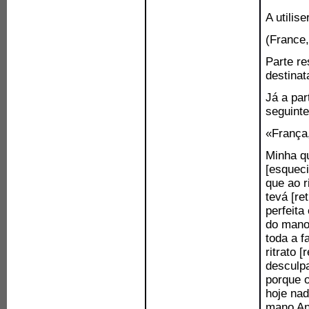
A utilis
(France,
Parte r
destinat
Já a par
seguinte
«França,
Minha qu
[esqueci
que ao r
tevá [re
perfeita
do mano
toda a f
ritrato 
desculpa
porque o
hoje nad
mano An