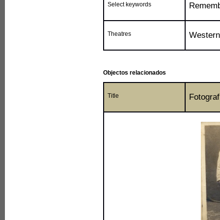
Select keywords
Remembr
Theatres
Western
Objectos relacionados
Title
Fotograf