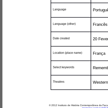
Language
Portugu
Language (other)
Francês
Date created
20 Feve
Location (place name)
França
Select keywords
Rememb
Theatres
Western
© 2012 Instituto de História Contemporânea da Fac
memorias.portugal1914