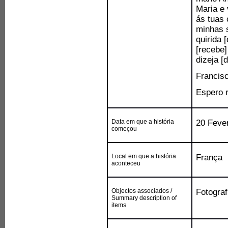
Maria e
ás tuas 
minhas s
quirida 
[recebe]
dizeja [
Francisc
Espero r
Data em que a história
20 Feve
começou
Local em que a história
França
aconteceu
Objectos associados /
Fotograf
Summary description of
items