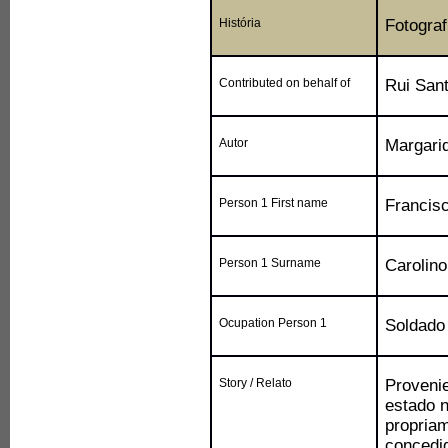
História
Fotograf
Contributed on behalf of
Rui San
Autor
Margarid
Person 1 First name
Francis
Person 1 Surname
Carolino
Ocupation Person 1
Soldado
Story / Relato
Provenie
estado n
propria
concedid